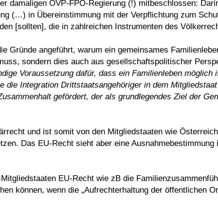
der damaligen ÖVP-FPÖ-Regierung (!) mitbeschlossen: Darin
 (…) in Übereinstimmung mit der Verpflichtung zum Schutz
en [sollten], die in zahlreichen Instrumenten des Völkerrech
die Gründe angeführt, warum ein gemeinsames Familienleben
ss, sondern dies auch aus gesellschaftspolitischer Perspekt
ige Voraussetzung dafür, dass ein Familienleben möglich ist
die die Integration Drittstaatsangehöriger in dem Mitgliedstaat
e Zusammenhalt gefördert, der als grundlegendes Ziel der Ge
recht und ist somit von den Mitgliedstaaten wie Österreich, 
setzen. Das EU-Recht sieht aber eine Ausnahmebestimmung 
EU-Mitgliedstaaten EU-Recht wie zB die Familienzusammenfüh
en können, wenn die „Aufrechterhaltung der öffentlichen O