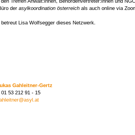
n den Treffen Anwält:innen, Behördenvertreter:innen und NGO-
 Büro der
asylkoordination österreich
als auch online via Zoom
h
betreut Lisa Wolfsegger dieses Netzwerk.
ukas Gahleitner-Gertz
 01 53 212 91 - 15
ahleitner@asyl.at