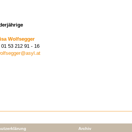
derjährige
isa Wolfsegger
 01 53 212 91 - 16
olfsegger@asyl.at
utzerklärung
Archiv