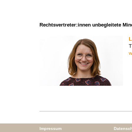
Rechtsvertreter:innen unbegleitete Min
L
T
w
Impressum
Datensch