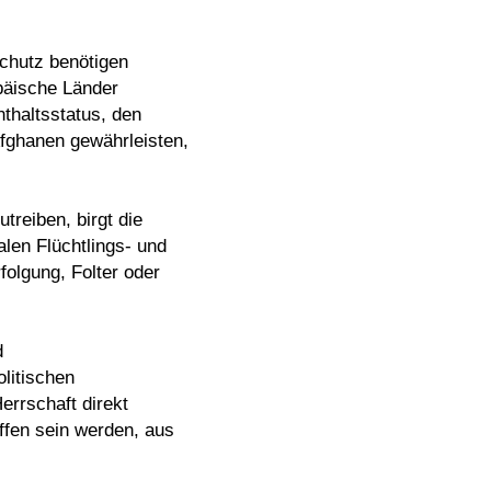
Schutz benötigen
opäische Länder
nthaltsstatus, den
fghanen gewährleisten,
treiben, birgt die
len Flüchtlings- und
folgung, Folter oder
d
litischen
errschaft direkt
ffen sein werden, aus