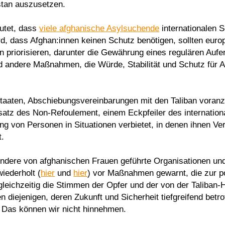
stan auszusetzen.
utet, dass
viele afghanische Asylsuchende
internationalen 
wird, dass Afghan:innen keinen Schutz benötigen, sollten eur
en priorisieren, darunter die Gewährung eines regulären Aufe
d andere Maßnahmen, die Würde, Stabilität und Schutz für A
taaten, Abschiebungsvereinbarungen mit den Taliban voranzu
tz des Non-Refoulement, einem Eckpfeiler des internationa
g von Personen in Situationen verbietet, in denen ihnen Ver
t.
sondere von afghanischen Frauen geführte Organisationen un
iederholt (
hier
und
hier
) vor Maßnahmen gewarnt, die zur po
gleichzeitig die Stimmen der Opfer und der von der Taliban-H
diejenigen, deren Zukunft und Sicherheit tiefgreifend betro
 Das können wir nicht hinnehmen.