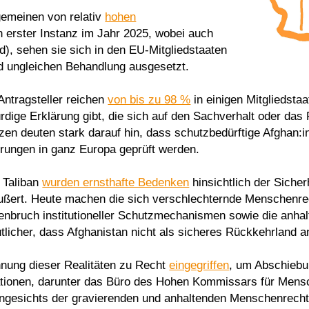
emeinen von relativ
hohen
in erster Instanz im Jahr 2025, wobei auch
d), sehen sie sich in den EU-Mitgliedstaaten
nd ungleichen Behandlung ausgesetzt.
ntragsteller reichen
von bis zu 98 %
in einigen Mitgliedsta
dige Erklärung gibt, die sich auf den Sachverhalt oder das P
zen deuten stark darauf hin, dass schutzbedürftige Afghan:i
rungen in ganz Europa geprüft werden.
 Taliban
wurden ernsthafte Bedenken
hinsichtlich der Siche
ßert. Heute machen die sich verschlechternde Menschenre
bruch institutioneller Schutzmechanismen sowie die anhal
tlicher, dass Afghanistan nicht als sicheres Rückkehrland
nnung dieser Realitäten zu Recht
eingegriffen
, um Abschiebu
tionen, darunter das Büro des Hohen Kommissars für Men
angesichts der gravierenden und anhaltenden Menschenrech