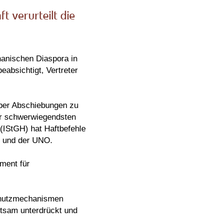
t verurteilt die
hanischen Diaspora in
eabsichtigt, Vertreter
über Abschiebungen zu
der schwerwiegendsten
 (IStGH) hat Haftbefehle
EU und der UNO.
ement für
Schutzmechanismen
tsam unterdrückt und