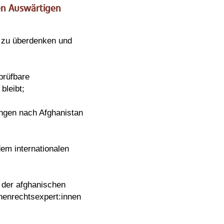
en Auswärtigen
h zu überdenken und
prüfbare
bleibt;
ungen nach Afghanistan
em internationalen
t der afghanischen
chenrechtsexpert:innen