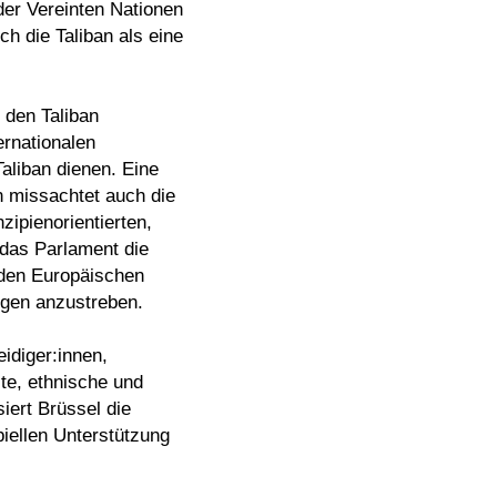
er Vereinten Nationen
 die Taliban als eine
 den Taliban
ernationalen
Taliban dienen. Eine
n missachtet auch die
ipienorientierten,
das Parlament die
 den Europäischen
ngen anzustreben.
idiger:innen,
lte, ethnische und
iert Brüssel die
iellen Unterstützung