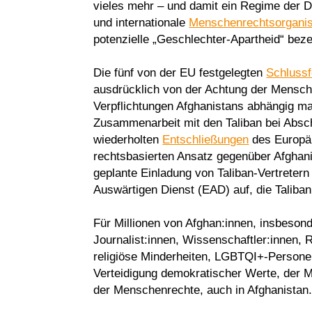
vieles mehr – und damit ein Regime der D
und internationale
Menschenrechtsorganis
potenzielle „Geschlechter-Apartheid“ beze
Die fünf von der EU festgelegten
Schlussf
ausdrücklich von der Achtung der Menschen
Verpflichtungen Afghanistans abhängig mac
Zusammenarbeit mit den Taliban bei Absc
wiederholten
Entschließungen
des Europäi
rechtsbasierten Ansatz gegenüber Afghani
geplante Einladung von Taliban-Vertreter
Auswärtigen Dienst (EAD) auf, die Taliba
Für Millionen von Afghan:innen, insbeso
Journalist:innen, Wissenschaftler:innen, 
religiöse Minderheiten, LGBTQI+-Personen
Verteidigung demokratischer Werte, der M
der Menschenrechte, auch in Afghanistan