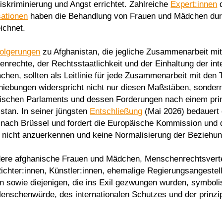
iskriminierung und Angst errichtet. Zahlreiche
Expert:innen
d
ationen
haben die Behandlung von Frauen und Mädchen durch
ichnet.
olgerungen
zu Afghanistan, die jegliche Zusammenarbeit mit
rechte, der Rechtsstaatlichkeit und der Einhaltung der int
hen, sollten als Leitlinie für jede Zusammenarbeit mit den 
hiebungen widerspricht nicht nur diesen Maßstäben, sonder
schen Parlaments und dessen Forderungen nach einem prinz
stan. In seiner jüngsten
Entschließung
(Mai 2026) bedauert 
n nach Brüssel und fordert die Europäische Kommission und
n nicht anzuerkennen und keine Normalisierung der Beziehu
ndere afghanische Frauen und Mädchen, Menschenrechtsverte
Richter:innen, Künstler:innen, ehemalige Regierungsangestel
 sowie diejenigen, die ins Exil gezwungen wurden, symbolis
enschenwürde, des internationalen Schutzes und der prinzip
.