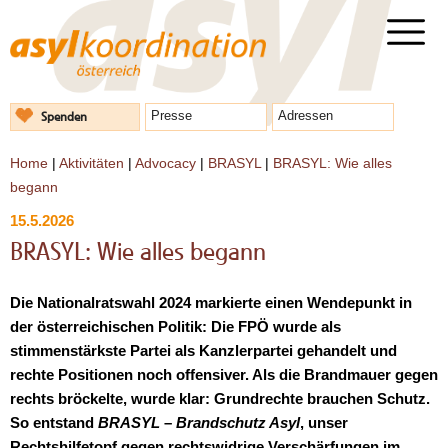
Spenden
Presse
Adressen
Home
|
Aktivitäten
|
Advocacy
|
BRASYL
|
BRASYL: Wie alles
begann
15.5.2026
BRASYL: Wie alles begann
Die Nationalratswahl 2024 markierte einen Wendepunkt in
der österreichischen Politik: Die FPÖ wurde als
stimmenstärkste Partei als Kanzlerpartei gehandelt und
rechte Positionen noch offensiver. Als die Brandmauer gegen
rechts bröckelte, wurde klar: Grundrechte brauchen Schutz.
So entstand
BRASYL
–
Brandschutz Asyl
, unser
Rechtshilfetopf gegen rechtswidrige Verschärfungen im