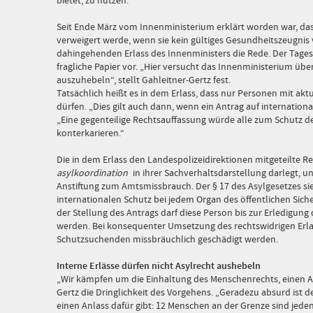
bietet, zu nutzen.
Seit Ende März vom Innenministerium erklärt worden war, das
verweigert werde, wenn sie kein gültiges Gesundheitszeugni
dahingehenden Erlass des Innenministers die Rede. Der Tage
fragliche Papier vor. „Hier versucht das Innenministerium übe
auszuhebeln“, stellt Gahleitner-Gertz fest.
Tatsächlich heißt es in dem Erlass, dass nur Personen mit akt
dürfen. „Dies gilt auch dann, wenn ein Antrag auf internationa
„Eine gegenteilige Rechtsauffassung würde alle zum Schutz 
konterkarieren.“
Die in dem Erlass den Landespolizeidirektionen mitgeteilte Re
asylkoordination
in ihrer Sachverhaltsdarstellung darlegt, 
Anstiftung zum Amtsmissbrauch. Der § 17 des Asylgesetzes sie
internationalen Schutz bei jedem Organ des öffentlichen Sich
der Stellung des Antrags darf diese Person bis zur Erledigung
werden. Bei konsequenter Umsetzung des rechtswidrigen Erla
Schutzsuchenden missbräuchlich geschädigt werden.
Interne Erlässe dürfen nicht Asylrecht aushebeln
„Wir kämpfen um die Einhaltung des Menschenrechts, einen As
Gertz die Dringlichkeit des Vorgehens. „Geradezu absurd ist d
einen Anlass dafür gibt: 12 Menschen an der Grenze sind jeden