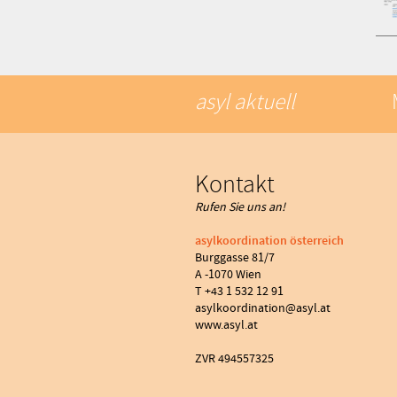
asyl aktuell
Kontakt
Rufen Sie uns an!
asylkoordination österreich
Burggasse 81/7
A -1070 Wien
T +43 1 532 12 91
asylkoordination@asyl.at
www.asyl.at
ZVR 494557325