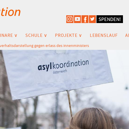
INARE ∨
SCHULE ∨
PROJEKTE ∨
LEBENSLAUF
A
verhaltsdarstellung gegen erlass des innenministers