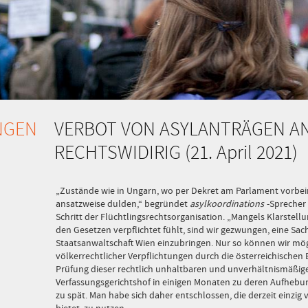
NGEN
VERBOT VON ASYLANTRÄGEN A
RECHTSWIDIRIG (21. April 2021)
„Zustände wie in Ungarn, wo per Dekret am Parlament vorbeire
ansatzweise dulden,“ begründet
asylkoordinations
-Sprecher
Schritt der Flüchtlingsrechtsorganisation. „Mangels Klarstell
den Gesetzen verpflichtet fühlt, sind wir gezwungen, eine Sac
Staatsanwaltschaft Wien einzubringen. Nur so können wir mögl
völkerrechtlicher Verpflichtungen durch die österreichischen
Prüfung dieser rechtlich unhaltbaren und unverhältnismäß
Verfassungsgerichtshof in einigen Monaten zu deren Aufhebung
zu spät. Man habe sich daher entschlossen, die derzeit einzig 