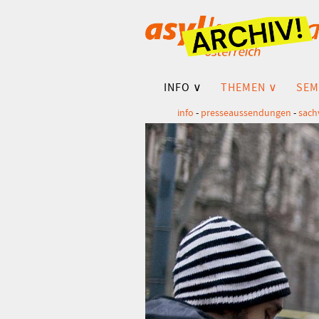
INFO ∨
THEMEN ∨
SEM
info
-
presseaussendungen
-
sach