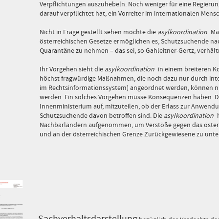
Verpflichtungen auszuhebeln. Noch weniger für eine Regieru
darauf verpflichtet hat, ein Vorreiter im internationalen Mens
Nicht in Frage gestellt sehen möchte die
asylkoordination
Ma
österreichischen Gesetze ermöglichen es, Schutzsuchende nac
Quarantäne zu nehmen – das sei, so Gahleitner-Gertz, verhä
Ihr Vorgehen sieht die
asylkoordination
in einem breiteren K
höchst fragwürdige Maßnahmen, die noch dazu nur durch int
im Rechtsinformationssystem) angeordnet werden, können 
werden. Ein solches Vorgehen müsse Konsequenzen haben. D
Innenministerium auf, mitzuteilen, ob der Erlass zur Anwend
Schutzsuchende davon betroffen sind. Die
asylkoordination
h
Nachbarländern aufgenommen, um Verstöße gegen das österr
und an der österreichischen Grenze Zurückgewiesene zu unte
Sachverhaltsdarstellung