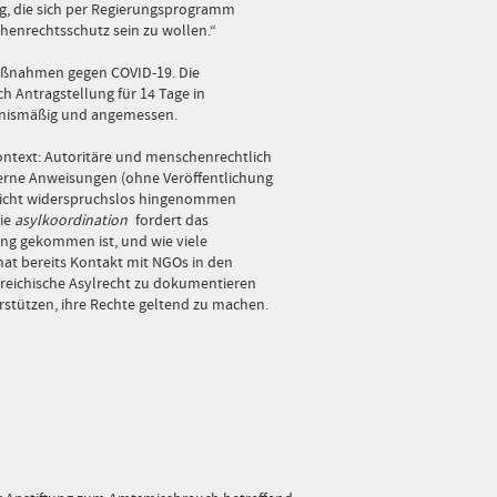
ng, die sich per Regierungsprogramm
chenrechtsschutz sein zu wollen.“
ßnahmen gegen COVID-19. Die
h Antragstellung für 14 Tage in
ltnismäßig und angemessen.
ontext: Autoritäre und menschenrechtlich
erne Anweisungen (ohne Veröffentlichung
nicht widerspruchslos hingenommen
ie
asylkoordination
fordert das
ung gekommen ist, und wie viele
at bereits Kontakt mit NGOs in den
eichische Asylrecht zu dokumentieren
rstützen, ihre Rechte geltend zu machen.