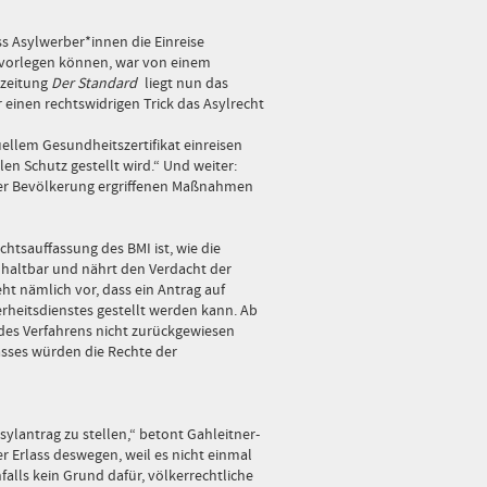
s Asylwerber*innen die Einreise
s vorlegen können, war von einem
szeitung
Der Standard
liegt nun das
r einen rechtswidrigen Trick das Asylrecht
uellem Gesundheitszertifikat einreisen
len Schutz gestellt wird.“ Und weiter:
der Bevölkerung ergriffenen Maßnahmen
chtsauffassung des BMI ist, wie die
unhaltbar und nährt den Verdacht der
ht nämlich vor, dass ein Antrag auf
erheitsdienstes gestellt werden kann. Ab
 des Verfahrens nicht zurückgewiesen
sses würden die Rechte der
ylantrag zu stellen,“ betont Gahleitner-
er Erlass deswegen, weil es nicht einmal
falls kein Grund dafür, völkerrechtliche