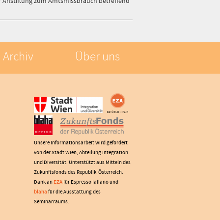
r Anstiftung zum Amtsmissbrauch betreffend
Archiv
Über uns
Unsere Informationsarbeit wird gefördert
von der Stadt Wien, Abteilung Integration
und Diversität. Unterstützt aus Mitteln des
Zukunftsfonds des Republik Österreich.
Dank an
EZA
für Espresso Ialiano und
blaha
für die Ausstattung des
.
Seminarraums