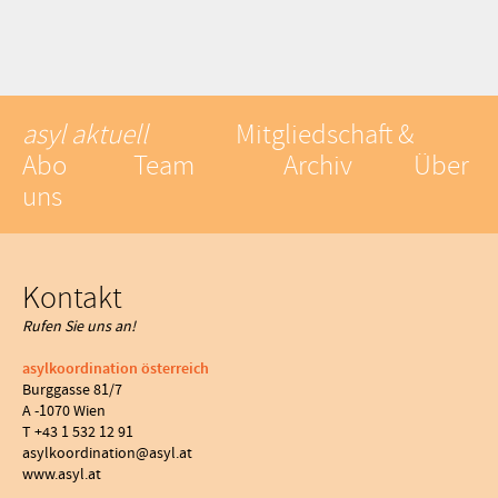
asyl aktuell
Mitgliedschaft &
Abo
Team
Archiv
Über
uns
Kontakt
Rufen Sie uns an!
asylkoordination österreich
Burggasse 81/7
A -1070 Wien
T +43 1 532 12 91
asylkoordination@asyl.at
www.asyl.at