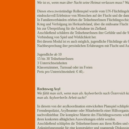
Wie ist es, wenn man über Nacht seine Heimat verlassen muss? Wa
Dieses etwa zweistündige Rollenspiel wurde vom UN-Flüchtlingsho
eindrucksvoll Erlebnisse von Menschen auf der Flucht und die da
In Familienverbänden erleben die TeilnehmerInnen Flüchtlingsschic
Krieg und Verfolgung im Herkunftsland, über die mühsame Flucht ü
bis zur Überprüfung für die Aufnahme im Zielland.
Anschließend schildern die TeilnehmerInnen ihre Gefühle und die Sp
Verbindung von Spiel und Wirklichkeit her.
Bei diesem Modul ist es auch möglich, jugendliche Flüchtlinge als C
Nachbesprechung ihre persönlichen Erfahrungen mit Flucht und Au
Jugendliche ab 10
15 bis 30 TeilnehmerInnen
3 Unterrichtseinheiten
Klassenzimmer, Turnsaal oder im Freien
Preis pro Unterrichtseinheit: € 40,-
Rechtsweg Asyl
Wie fühlt man sich, wenn man als AsylwerberIn nach Österreich ko
man als AsylwerberIn Arbeit sucht?
In diesem von der asylkoordination entwickelten Planspiel schlüpfe
Fremdenpolizist, Asylbeamter oder MitarbeiterIn einer Hilfsorganis
nachvollziehbar. Die komplexe Materie des Flüchtlingswesens wir
ihren konkreten alltäglichen Auswirkungen erlebt werden.
Anschließend schlüpfen die TeilnehmerInnen aus ihren Rollen und e
Anknüpfungspunkt für eine konstruktive und spannende Diskussion 