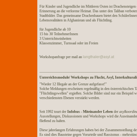
Für Kinder und Jugendliche im Mittleren Osten ist Drachensteigen ein
Erinnerung an die verlorene Heimat. Das unter den Taliban verbotene
Stadtbilder. Das gemeinsame Drachenbauen bietet den SchülerInnen e
Lebensrealitäten in Afghanistan und als Flüchtling.
für Jugendliche ab 10
15 bis 30 TeilnehmerInnen
3 Unterrichtseinheiten
Klassenzimmer, Turnsaal oder im Freien
Workshopanfrage per mail an
langthaler@asyl.at
_____________________________________________________
Unterrichtsmodule/ Workshops zu Flucht, Asyl, Interkultural
"Wieder 12 Illegale an der Grenze aufgefasst!"
Solche Meldungen erscheinen regelmäßig in den österreichischen 
"Flüchtlingswellen" ergießen. Solche Bilder sind nur ein Beispiel
verschiedensten Ebenen verstärkt werden.
Seit 1992 tourt der
Infobus - Miteinander Leben
der
asylkoordina
Ausstellungen, Diskussionen und Workshops wird die Auseinander
fließend zu halten.
Diese jahrelangen Erfahrungen haben bei der Zusammenstellung der
Es sind dies Bausteine gegen Vorurteile und Rassismus - mehrstü