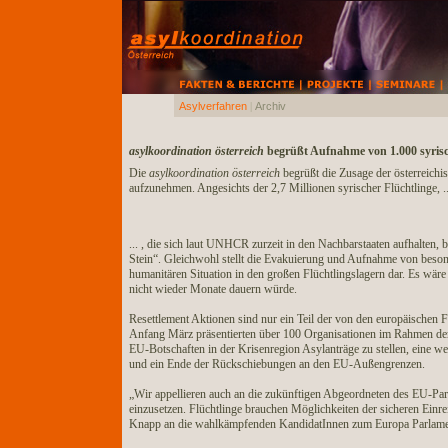
Asylverfahren
|
Archiv
asylkoordination österreich
begrüßt Aufnahme von 1.000 syris
Die
asylkoordination österreich
begrüßt die Zusage der österreichi
aufzunehmen. Angesichts der 2,7 Millionen syrischer Flüchtlinge, ..
... , die sich laut UNHCR zurzeit in den Nachbarstaaten aufhalte
Stein“. Gleichwohl stellt die Evakuierung und Aufnahme von beson
humanitären Situation in den großen Flüchtlingslagern dar. Es wä
nicht wieder Monate dauern würde.
Resettlement Aktionen sind nur ein Teil der von den europäischen
Anfang März präsentierten über 100 Organisationen im Rahmen de
EU-Botschaften in der Krisenregion Asylanträge zu stellen, eine we
und ein Ende der Rückschiebungen an den EU-Außengrenzen.
„Wir appellieren auch an die zukünftigen Abgeordneten des EU-Par
einzusetzen. Flüchtlinge brauchen Möglichkeiten der sicheren Einr
Knapp an die wahlkämpfenden KandidatInnen zum Europa Parlame