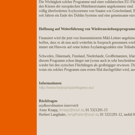
Die Wichtigkeit solcher Programme und einer solidarischen EU-Flüc
den Küsten der europäischen Mittelmeerstaaten angekommen sind. 
völlig überforderten Asylsystemen von Staaten wie Griechenland, B
seit Jahren ein Ende des Dublin-Systems und eine gemeinsame europ
Hoffnung auf Weiterführung von Wiederansiedungsprogram
Finanziert wird die jetzt von Innenministerin Mikl-Leitner angekü
hoffen, dass es ab nun auch weiterhin in Anspruch genommen wird,
immer mit Hinweis auf seine hohen Asylantragszahlen eine Teilna
Schweden, Dänemark, Finnland, Niederlande, Großbritannien, Irlan
diesem Programm schon länger mit (wenn auch in sehr bescheidene
wieder bei den syrischen Flüchtlingen als großzügiger erwiesen. Di
wenn ein solches Programm zum ersten Mal durchgeführt wird, au
Informationen
:
http://www.helpsyriasrefugees.eu/
Rückfragen
:
asylkoordination österreich
Anny Knapp,
knapp@asyl.at
, 01 5321291-15
Herbert Langthaler,
langthaler@asyl.at
, 01 5321291-12, mobil 