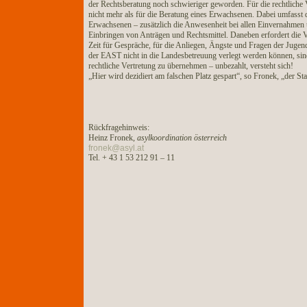
der Rechtsberatung noch schwieriger geworden. Für die rechtliche
nicht mehr als für die Beratung eines Erwachsenen. Dabei umfasst d
Erwachsenen – zusätzlich die Anwesenheit bei allen Einvernahme
Einbringen von Anträgen und Rechtsmittel. Daneben erfordert die 
Zeit für Gespräche, für die Anliegen, Ängste und Fragen der Jugen
der EAST nicht in die Landesbetreuung verlegt werden können, sind
rechtliche Vertretung zu übernehmen – unbezahlt, versteht sich!
„Hier wird dezidiert am falschen Platz gespart“, so Fronek, „der S
Rückfragehinweis:
Heinz Fronek,
asylkoordination österreich
fronek@asyl.at
Tel. + 43 1 53 212 91 – 11