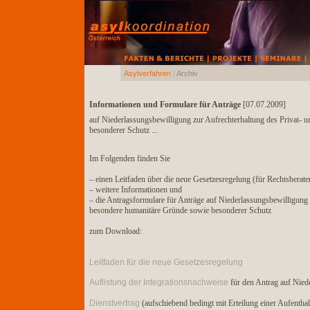
Asylverfahren
|
Archiv
Informationen und Formulare für Anträge
[07.07.2009]
auf Niederlassungsbewilligung zur Aufrechterhaltung des Privat- 
besonderer Schutz ...
Im Folgenden finden Sie
– einen Leitfaden über die neue Gesetzesregelung (für Rechtsberater, 
– weitere Informationen und
– die Antragsformulare für Anträge auf Niederlassungsbewilligung 
besondere humanitäre Gründe sowie besonderer Schutz
zum Download:
Leitfaden für die neue Gesetzesregelung
Auflistung der Integrationsnachweise
für den Antrag auf Nied
Dienstvertrag
(aufschiebend bedingt mit Erteilung einer Aufenthal